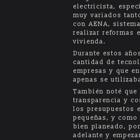
electricista, espe
muy variados tant
con AENA, sistem
realizar reformas 
vivienda.
Durante estos año
cantidad de tecno
empresas y que en
apenas se utilizab
También noté que 
transparencia y c
los presupuestos 
pequeñas, y como 
bien planeado, po
adelante y empeza