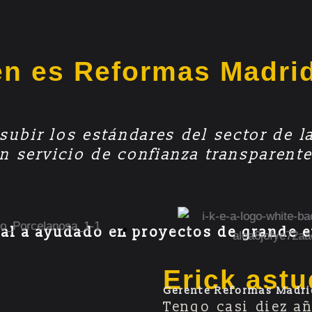
n es Reformas Madri
subir los estándares del sector de l
un servicio de confianza transparen
al a ayudado en proyectos de grande
Erick astu
Gerente Reformas Madri
Tengo casi diez a