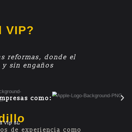
d VIP?
as reformas, donde el
te y sin engaños
 empresas como:
dillo
d Vip SL
ños de experiencia como